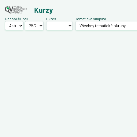
Kurzy
Období­ šk. rok
Okres
Tematická skupina