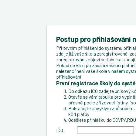
Postup pro přihlašování 
Při prvním přihlášení do systému přihlaš
zda je již vaše škola zaregistrovaná, za
zaregistrováni, objeví se tabulka s úda
Pokud se vám po zadání vašeho platného
nalezeno" není vaše škola v našem syst
přihlašování
První registrace školy do syst
Do odkazu IČO zadejte únikový kó
Otevře se vám tabulka pro vyplnění 
přesně podle zřizovací listiny, js
Pokračujte obvyklým způsobem, zad
kód platby
Odešlete přihlášku do CCVPARD
IČO: