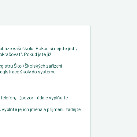
báze vaši školu. Pokud si nejste jisti,
okračovat". Pokud jste již
gistru Škol/Školských zařízení
registrace školy do systému
telefon,...(pozor - údaje vyplňujte
vyplňte jejich jména a příjmení, zadejte