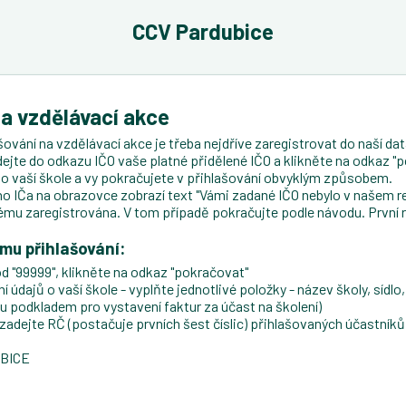
CCV Pardubice
na vzdělávací akce
ování na vzdělávací akce je třeba nejdříve zaregistrovat do naší data
dejte do odkazu IČO vaše platné přidělené IČO a klikněte na odkaz "p
ji o vaší škole a vy pokračujete v přihlašování obvyklým způsobem.
 IČa na obrazovce zobrazí text "Vámi zadané IČO nebylo v našem re
ému zaregistrována. V tom případě pokračujte podle návodu. První 
ému přihlašování:
d "99999", klikněte na odkaz "pokračovat"
údajů o vaší škole - vyplňte jednotlivé položky - název školy, sídlo, 
ou podkladem pro vystavení faktur za účast na školení)
ejte RČ (postačuje prvních šest číslic) přihlašovaných účastníků, 
UBICE