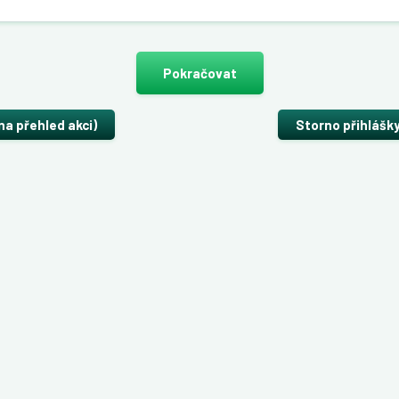
Pokračovat
na přehled akci)
Storno přihlášk