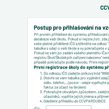
CCV
Postup pro přihlašování na v
Při prvním přihlášení do systému přihlašování 
databáze vaši školu. Pokud si nejste jisti, zda
vaše platné přidělené IČO a klikněte na odkaz "
tabulka s údaji o vaší škole a vy pokračujete 
Pokud se vám po zadání vašeho platného IČa n
registru Škol/Školských zařízení nalezeno" ne
případě pokračujte podle návodu. První regist
První registrace školy do systému př
Do odkazu IČO zadejte únikový kód "9999
Otevře se vám tabulka pro vyplnění údajů 
sídlo, telefon,...(pozor - údaje vyplňujt
faktur za účast na školení)
Pokračujte obvyklým způsobem, zadejte 
účastníků, vyplňte jejich jména a příjmen
Odešlete přihlášku do CCVPARDUBICE
IČO: