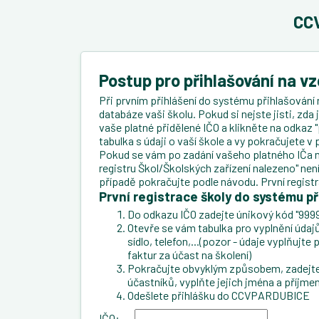
CCV
Postup pro přihlašování na v
Při prvním přihlášení do systému přihlašování 
databáze vaši školu. Pokud si nejste jisti, zda
vaše platné přidělené IČO a klikněte na odkaz "
tabulka s údaji o vaší škole a vy pokračujete 
Pokud se vám po zadání vašeho platného IČa n
registru Škol/Školských zařízení nalezeno" ne
případě pokračujte podle návodu. První regist
První registrace školy do systému př
Do odkazu IČO zadejte únikový kód "9999
Otevře se vám tabulka pro vyplnění údajů 
sídlo, telefon,...(pozor - údaje vyplňujt
faktur za účast na školení)
Pokračujte obvyklým způsobem, zadejte 
účastníků, vyplňte jejich jména a příjmen
Odešlete přihlášku do CCVPARDUBICE
IČO: