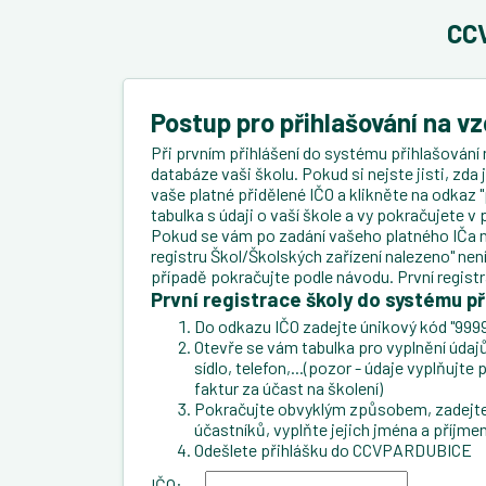
CCV
Postup pro přihlašování na v
Při prvním přihlášení do systému přihlašování 
databáze vaši školu. Pokud si nejste jisti, zda
vaše platné přidělené IČO a klikněte na odkaz "
tabulka s údaji o vaší škole a vy pokračujete 
Pokud se vám po zadání vašeho platného IČa n
registru Škol/Školských zařízení nalezeno" ne
případě pokračujte podle návodu. První regist
První registrace školy do systému př
Do odkazu IČO zadejte únikový kód "9999
Otevře se vám tabulka pro vyplnění údajů 
sídlo, telefon,...(pozor - údaje vyplňujt
faktur za účast na školení)
Pokračujte obvyklým způsobem, zadejte 
účastníků, vyplňte jejich jména a příjmen
Odešlete přihlášku do CCVPARDUBICE
IČO: