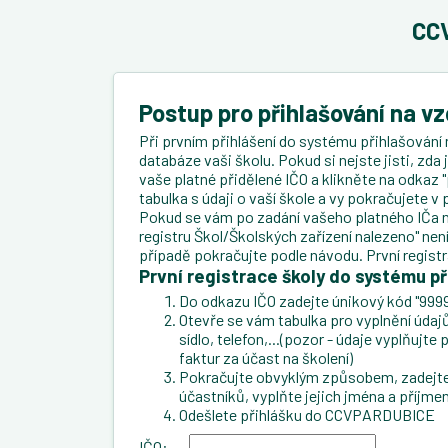
CCV
Postup pro přihlašování na v
Při prvním přihlášení do systému přihlašování 
databáze vaši školu. Pokud si nejste jisti, zda
vaše platné přidělené IČO a klikněte na odkaz "
tabulka s údaji o vaší škole a vy pokračujete 
Pokud se vám po zadání vašeho platného IČa n
registru Škol/Školských zařízení nalezeno" ne
případě pokračujte podle návodu. První regist
První registrace školy do systému př
Do odkazu IČO zadejte únikový kód "9999
Otevře se vám tabulka pro vyplnění údajů 
sídlo, telefon,...(pozor - údaje vyplňujt
faktur za účast na školení)
Pokračujte obvyklým způsobem, zadejte 
účastníků, vyplňte jejich jména a příjmen
Odešlete přihlášku do CCVPARDUBICE
IČO: