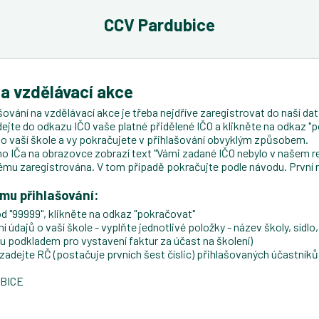
CCV Pardubice
na vzdělávací akce
ování na vzdělávací akce je třeba nejdříve zaregistrovat do naší data
dejte do odkazu IČO vaše platné přidělené IČO a klikněte na odkaz "p
ji o vaší škole a vy pokračujete v přihlašování obvyklým způsobem.
 IČa na obrazovce zobrazí text "Vámi zadané IČO nebylo v našem re
ému zaregistrována. V tom případě pokračujte podle návodu. První 
ému přihlašování:
d "99999", klikněte na odkaz "pokračovat"
údajů o vaší škole - vyplňte jednotlivé položky - název školy, sídlo, 
ou podkladem pro vystavení faktur za účast na školení)
ejte RČ (postačuje prvních šest číslic) přihlašovaných účastníků, 
UBICE