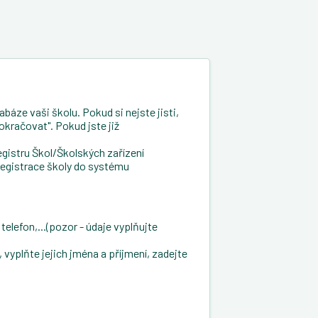
báze vaši školu. Pokud si nejste jisti,
okračovat". Pokud jste již
gistru Škol/Školských zařízení
registrace školy do systému
telefon,...(pozor - údaje vyplňujte
vyplňte jejich jména a příjmení, zadejte