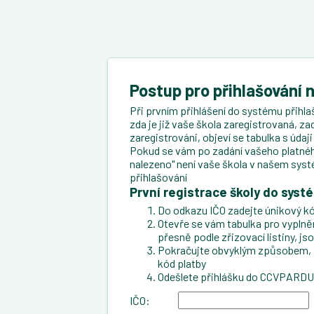
Postup pro přihlašování 
Při prvním přihlášení do systému přihlaš
zda je již vaše škola zaregistrovaná, za
zaregistrováni, objeví se tabulka s úda
Pokud se vám po zadání vašeho platného
nalezeno" není vaše škola v našem syst
přihlašování
První registrace školy do syst
Do odkazu IČO zadejte únikový kó
Otevře se vám tabulka pro vyplnění 
přesně podle zřizovací listiny, js
Pokračujte obvyklým způsobem, zad
kód platby
Odešlete přihlášku do CCVPARD
IČO: