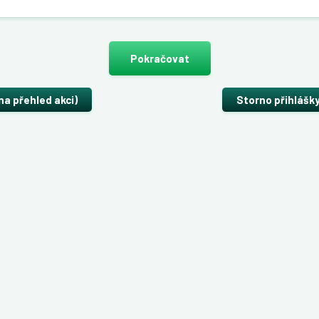
Pokračovat
na přehled akci)
Storno přihlášk