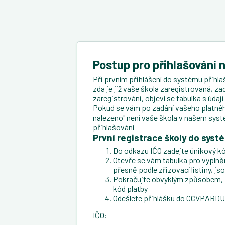
Postup pro přihlašování 
Při prvním přihlášení do systému přihlaš
zda je již vaše škola zaregistrovaná, za
zaregistrováni, objeví se tabulka s úda
Pokud se vám po zadání vašeho platného
nalezeno" není vaše škola v našem syst
přihlašování
První registrace školy do syst
Do odkazu IČO zadejte únikový kó
Otevře se vám tabulka pro vyplnění 
přesně podle zřizovací listiny, js
Pokračujte obvyklým způsobem, zad
kód platby
Odešlete přihlášku do CCVPARD
IČO: