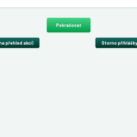
Pokračovat
na přehled akci)
Storno přihlášk