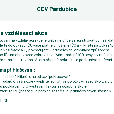
CCV Pardubice
na vzdělávací akce
ování na vzdělávací akce je třeba nejdříve zaregistrovat do naší data
dejte do odkazu IČO vaše platné přidělené IČO a klikněte na odkaz "p
ji o vaší škole a vy pokračujete v přihlašování obvyklým způsobem.
 IČa na obrazovce zobrazí text "Vámi zadané IČO nebylo v našem re
ému zaregistrována. V tom případě pokračujte podle návodu. První 
ému přihlašování:
d "99999", klikněte na odkaz "pokračovat"
údajů o vaší škole - vyplňte jednotlivé položky - název školy, sídlo, 
ou podkladem pro vystavení faktur za účast na školení)
ejte RČ (postačuje prvních šest číslic) přihlašovaných účastníků, 
UBICE