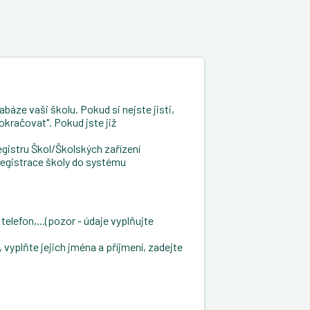
báze vaši školu. Pokud si nejste jisti,
okračovat". Pokud jste již
gistru Škol/Školských zařízení
registrace školy do systému
telefon,...(pozor - údaje vyplňujte
vyplňte jejich jména a příjmení, zadejte