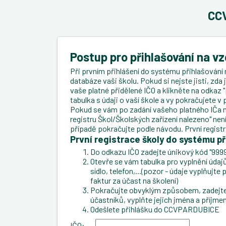
CCV
Postup pro přihlašování na v
Při prvním přihlášení do systému přihlašování 
databáze vaši školu. Pokud si nejste jisti, zda
vaše platné přidělené IČO a klikněte na odkaz "
tabulka s údaji o vaší škole a vy pokračujete 
Pokud se vám po zadání vašeho platného IČa n
registru Škol/Školských zařízení nalezeno" ne
případě pokračujte podle návodu. První regist
První registrace školy do systému př
Do odkazu IČO zadejte únikový kód "9999
Otevře se vám tabulka pro vyplnění údajů 
sídlo, telefon,...(pozor - údaje vyplňujt
faktur za účast na školení)
Pokračujte obvyklým způsobem, zadejte 
účastníků, vyplňte jejich jména a příjmen
Odešlete přihlášku do CCVPARDUBICE
IČO: