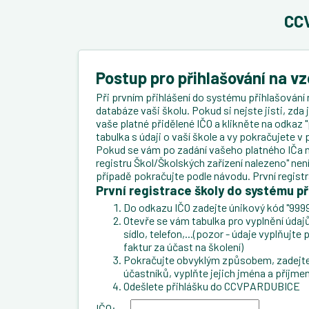
CCV
Postup pro přihlašování na v
Při prvním přihlášení do systému přihlašování 
databáze vaši školu. Pokud si nejste jisti, zda
vaše platné přidělené IČO a klikněte na odkaz "
tabulka s údaji o vaší škole a vy pokračujete 
Pokud se vám po zadání vašeho platného IČa n
registru Škol/Školských zařízení nalezeno" ne
případě pokračujte podle návodu. První regist
První registrace školy do systému př
Do odkazu IČO zadejte únikový kód "9999
Otevře se vám tabulka pro vyplnění údajů 
sídlo, telefon,...(pozor - údaje vyplňujt
faktur za účast na školení)
Pokračujte obvyklým způsobem, zadejte 
účastníků, vyplňte jejich jména a příjmen
Odešlete přihlášku do CCVPARDUBICE
IČO: