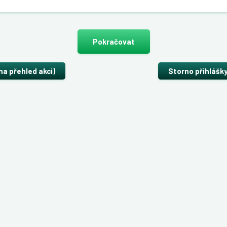
Pokračovat
na přehled akci)
Storno přihlášk