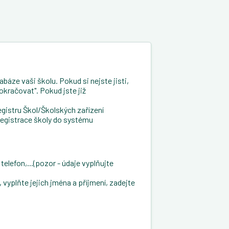
báze vaši školu. Pokud si nejste jisti,
okračovat". Pokud jste již
gistru Škol/Školských zařízení
registrace školy do systému
telefon,...(pozor - údaje vyplňujte
vyplňte jejich jména a příjmení, zadejte