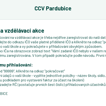
CCV Pardubice
na vzdělávací akce
ování na vzdělávací akce je třeba nejdříve zaregistrovat do naší data
dejte do odkazu IČO vaše platné přidělené IČO a klikněte na odkaz "p
ji o vaší škole a vy pokračujete v přihlašování obvyklým způsobem.
 IČa na obrazovce zobrazí text "Vámi zadané IČO nebylo v našem re
ému zaregistrována. V tom případě pokračujte podle návodu. První 
ému přihlašování:
d "99999", klikněte na odkaz "pokračovat"
údajů o vaší škole - vyplňte jednotlivé položky - název školy, sídlo, 
ou podkladem pro vystavení faktur za účast na školení)
ejte RČ (postačuje prvních šest číslic) přihlašovaných účastníků, 
UBICE