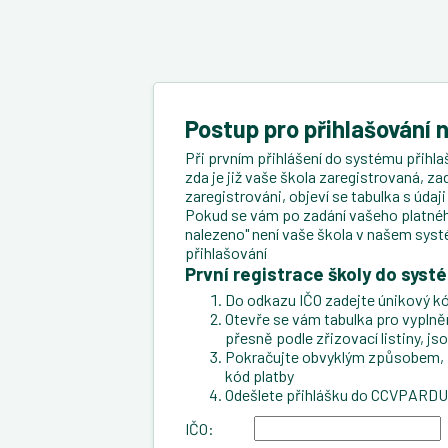
Postup pro přihlašování 
Při prvním přihlášení do systému přihlaš
zda je již vaše škola zaregistrovaná, za
zaregistrováni, objeví se tabulka s úda
Pokud se vám po zadání vašeho platného
nalezeno" není vaše škola v našem syst
přihlašování
První registrace školy do syst
Do odkazu IČO zadejte únikový kó
Otevře se vám tabulka pro vyplnění 
přesně podle zřizovací listiny, js
Pokračujte obvyklým způsobem, zad
kód platby
Odešlete přihlášku do CCVPARD
IČO: