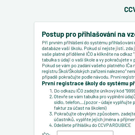
CCV
Postup pro přihlašování na v
Při prvním přihlášení do systému přihlašování 
databáze vaši školu. Pokud si nejste jisti, zda
vaše platné přidělené IČO a klikněte na odkaz "
tabulka s údaji o vaší škole a vy pokračujete 
Pokud se vám po zadání vašeho platného IČa n
registru Škol/Školských zařízení nalezeno" ne
případě pokračujte podle návodu. První regist
První registrace školy do systému př
Do odkazu IČO zadejte únikový kód "9999
Otevře se vám tabulka pro vyplnění údajů 
sídlo, telefon,...(pozor - údaje vyplňujt
faktur za účast na školení)
Pokračujte obvyklým způsobem, zadejte 
účastníků, vyplňte jejich jména a příjmen
Odešlete přihlášku do CCVPARDUBICE
IČO: