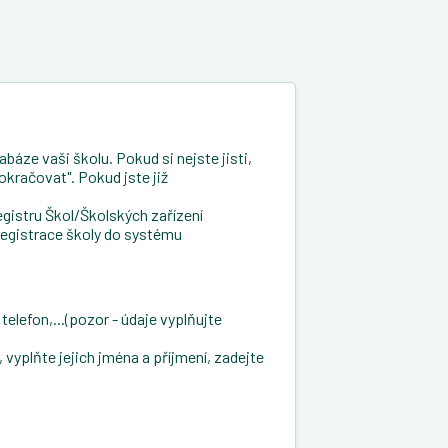
báze vaši školu. Pokud si nejste jisti,
okračovat". Pokud jste již
gistru Škol/Školských zařízení
registrace školy do systému
telefon,...(pozor - údaje vyplňujte
vyplňte jejich jména a příjmení, zadejte