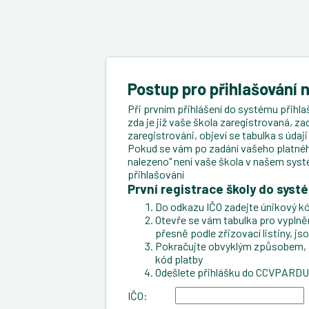
Postup pro přihlašování 
Při prvním přihlášení do systému přihlaš
zda je již vaše škola zaregistrovaná, za
zaregistrováni, objeví se tabulka s úda
Pokud se vám po zadání vašeho platného
nalezeno" není vaše škola v našem syst
přihlašování
První registrace školy do syst
Do odkazu IČO zadejte únikový kó
Otevře se vám tabulka pro vyplnění 
přesně podle zřizovací listiny, js
Pokračujte obvyklým způsobem, zad
kód platby
Odešlete přihlášku do CCVPARD
IČO: