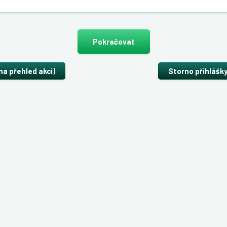
Pokračovat
na přehled akci)
Storno přihlášk