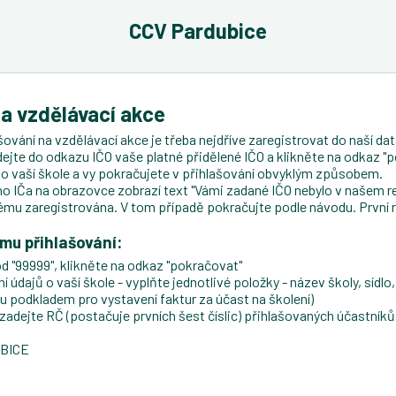
CCV Pardubice
na vzdělávací akce
ování na vzdělávací akce je třeba nejdříve zaregistrovat do naší data
dejte do odkazu IČO vaše platné přidělené IČO a klikněte na odkaz "p
ji o vaší škole a vy pokračujete v přihlašování obvyklým způsobem.
 IČa na obrazovce zobrazí text "Vámi zadané IČO nebylo v našem re
ému zaregistrována. V tom případě pokračujte podle návodu. První 
ému přihlašování:
d "99999", klikněte na odkaz "pokračovat"
údajů o vaší škole - vyplňte jednotlivé položky - název školy, sídlo, 
ou podkladem pro vystavení faktur za účast na školení)
ejte RČ (postačuje prvních šest číslic) přihlašovaných účastníků, 
UBICE