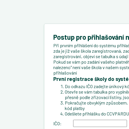
Postup pro přihlašování 
Při prvním přihlášení do systému přihlaš
zda je již vaše škola zaregistrovaná, za
zaregistrováni, objeví se tabulka s úda
Pokud se vám po zadání vašeho platného
nalezeno" není vaše škola v našem syst
přihlašování
První registrace školy do syst
Do odkazu IČO zadejte únikový kó
Otevře se vám tabulka pro vyplnění 
přesně podle zřizovací listiny, js
Pokračujte obvyklým způsobem, zad
kód platby
Odešlete přihlášku do CCVPARD
IČO: