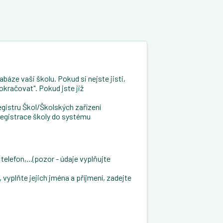
báze vaši školu. Pokud si nejste jisti,
okračovat". Pokud jste již
gistru Škol/Školských zařízení
registrace školy do systému
telefon,...(pozor - údaje vyplňujte
vyplňte jejich jména a příjmení, zadejte