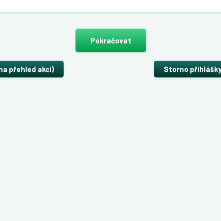
Pokračovat
na přehled akci)
Storno přihlášk