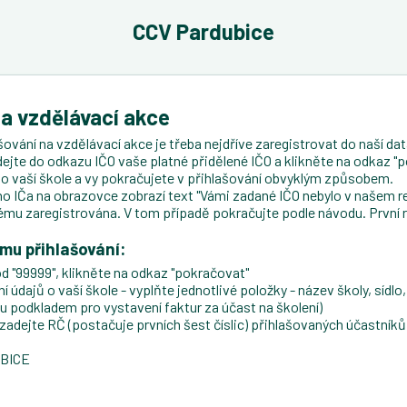
CCV Pardubice
na vzdělávací akce
ování na vzdělávací akce je třeba nejdříve zaregistrovat do naší data
dejte do odkazu IČO vaše platné přidělené IČO a klikněte na odkaz "p
ji o vaší škole a vy pokračujete v přihlašování obvyklým způsobem.
 IČa na obrazovce zobrazí text "Vámi zadané IČO nebylo v našem re
ému zaregistrována. V tom případě pokračujte podle návodu. První 
ému přihlašování:
d "99999", klikněte na odkaz "pokračovat"
údajů o vaší škole - vyplňte jednotlivé položky - název školy, sídlo, 
ou podkladem pro vystavení faktur za účast na školení)
ejte RČ (postačuje prvních šest číslic) přihlašovaných účastníků, 
UBICE