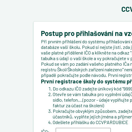
CCV
Postup pro přihlašování na v
Při prvním přihlášení do systému přihlašování 
databáze vaši školu. Pokud si nejste jisti, zda
vaše platné přidělené IČO a klikněte na odkaz "
tabulka s údaji o vaší škole a vy pokračujete 
Pokud se vám po zadání vašeho platného IČa n
registru Škol/Školských zařízení nalezeno" ne
případě pokračujte podle návodu. První regist
První registrace školy do systému př
Do odkazu IČO zadejte únikový kód "9999
Otevře se vám tabulka pro vyplnění údajů 
sídlo, telefon,...(pozor - údaje vyplňujt
faktur za účast na školení)
Pokračujte obvyklým způsobem, zadejte 
účastníků, vyplňte jejich jména a příjmen
Odešlete přihlášku do CCVPARDUBICE
IČO: