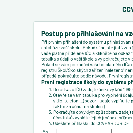
CCV
Postup pro přihlašování na v
Při prvním přihlášení do systému přihlašování 
databáze vaši školu. Pokud si nejste jisti, zda
vaše platné přidělené IČO a klikněte na odkaz "
tabulka s údaji o vaší škole a vy pokračujete 
Pokud se vám po zadání vašeho platného IČa n
registru Škol/Školských zařízení nalezeno" ne
případě pokračujte podle návodu. První regist
První registrace školy do systému př
Do odkazu IČO zadejte únikový kód "9999
Otevře se vám tabulka pro vyplnění údajů 
sídlo, telefon,...(pozor - údaje vyplňujt
faktur za účast na školení)
Pokračujte obvyklým způsobem, zadejte 
účastníků, vyplňte jejich jména a příjmen
Odešlete přihlášku do CCVPARDUBICE
IČO: