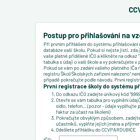
CCV
Postup pro přihlašování na v
Při prvním přihlášení do systému přihlašování 
databáze vaši školu. Pokud si nejste jisti, zda
vaše platné přidělené IČO a klikněte na odkaz "
tabulka s údaji o vaší škole a vy pokračujete 
Pokud se vám po zadání vašeho platného IČa n
registru Škol/Školských zařízení nalezeno" ne
případě pokračujte podle návodu. První regist
První registrace školy do systému př
Do odkazu IČO zadejte únikový kód "9999
Otevře se vám tabulka pro vyplnění údajů 
sídlo, telefon,...(pozor - údaje vyplňujt
faktur za účast na školení)
Pokračujte obvyklým způsobem, zadejte 
účastníků, vyplňte jejich jména a příjmen
Odešlete přihlášku do CCVPARDUBICE
IČO: