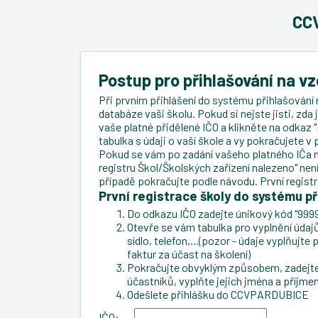
CCV
Postup pro přihlašování na v
Při prvním přihlášení do systému přihlašování 
databáze vaši školu. Pokud si nejste jisti, zda
vaše platné přidělené IČO a klikněte na odkaz "
tabulka s údaji o vaší škole a vy pokračujete 
Pokud se vám po zadání vašeho platného IČa n
registru Škol/Školských zařízení nalezeno" ne
případě pokračujte podle návodu. První regist
První registrace školy do systému př
Do odkazu IČO zadejte únikový kód "9999
Otevře se vám tabulka pro vyplnění údajů 
sídlo, telefon,...(pozor - údaje vyplňujt
faktur za účast na školení)
Pokračujte obvyklým způsobem, zadejte 
účastníků, vyplňte jejich jména a příjmen
Odešlete přihlášku do CCVPARDUBICE
IČO: