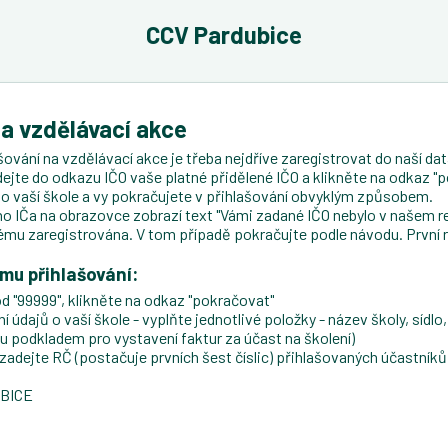
CCV Pardubice
na vzdělávací akce
ování na vzdělávací akce je třeba nejdříve zaregistrovat do naší data
dejte do odkazu IČO vaše platné přidělené IČO a klikněte na odkaz "p
ji o vaší škole a vy pokračujete v přihlašování obvyklým způsobem.
 IČa na obrazovce zobrazí text "Vámi zadané IČO nebylo v našem re
ému zaregistrována. V tom případě pokračujte podle návodu. První 
ému přihlašování:
d "99999", klikněte na odkaz "pokračovat"
údajů o vaší škole - vyplňte jednotlivé položky - název školy, sídlo, 
ou podkladem pro vystavení faktur za účast na školení)
ejte RČ (postačuje prvních šest číslic) přihlašovaných účastníků, 
UBICE