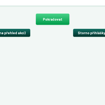
Pokračovat
na přehled akci)
Storno přihlášk