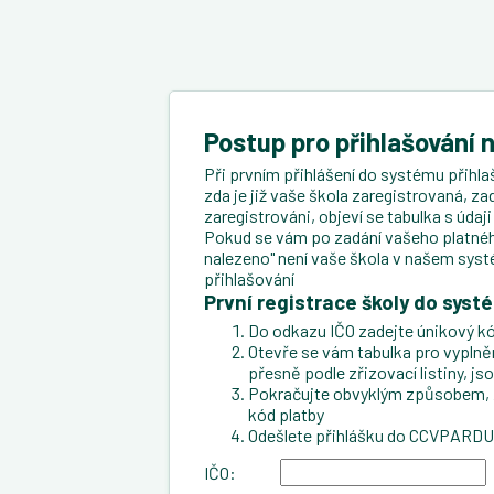
Postup pro přihlašování 
Při prvním přihlášení do systému přihlaš
zda je již vaše škola zaregistrovaná, za
zaregistrováni, objeví se tabulka s úda
Pokud se vám po zadání vašeho platného
nalezeno" není vaše škola v našem syst
přihlašování
První registrace školy do syst
Do odkazu IČO zadejte únikový kó
Otevře se vám tabulka pro vyplnění 
přesně podle zřizovací listiny, js
Pokračujte obvyklým způsobem, zad
kód platby
Odešlete přihlášku do CCVPARD
IČO: