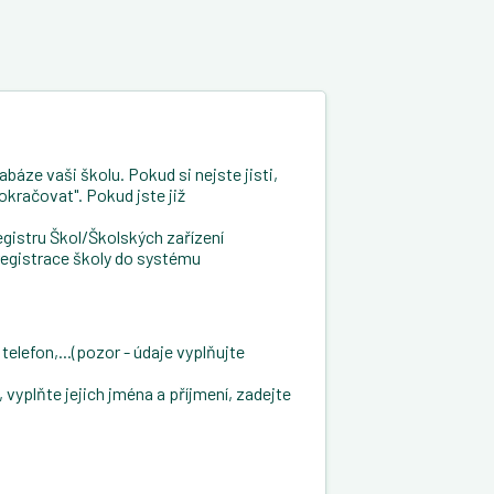
báze vaši školu. Pokud si nejste jisti,
okračovat". Pokud jste již
gistru Škol/Školských zařízení
registrace školy do systému
telefon,...(pozor - údaje vyplňujte
vyplňte jejich jména a příjmení, zadejte