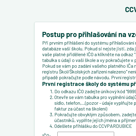
CCV
Postup pro přihlašování na v
Při prvním přihlášení do systému přihlašování 
databáze vaši školu. Pokud si nejste jisti, zda
vaše platné přidělené IČO a klikněte na odkaz "
tabulka s údaji o vaší škole a vy pokračujete 
Pokud se vám po zadání vašeho platného IČa n
registru Škol/Školských zařízení nalezeno" ne
případě pokračujte podle návodu. První regist
První registrace školy do systému př
Do odkazu IČO zadejte únikový kód "9999
Otevře se vám tabulka pro vyplnění údajů 
sídlo, telefon,...(pozor - údaje vyplňujt
faktur za účast na školení)
Pokračujte obvyklým způsobem, zadejte 
účastníků, vyplňte jejich jména a příjmen
Odešlete přihlášku do CCVPARDUBICE
IČO: