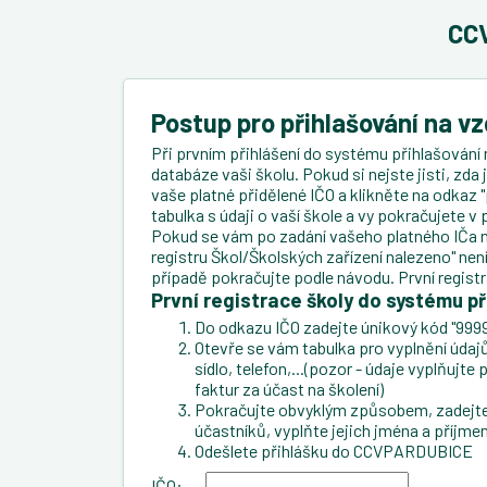
CCV
Postup pro přihlašování na v
Při prvním přihlášení do systému přihlašování 
databáze vaši školu. Pokud si nejste jisti, zda
vaše platné přidělené IČO a klikněte na odkaz "
tabulka s údaji o vaší škole a vy pokračujete 
Pokud se vám po zadání vašeho platného IČa n
registru Škol/Školských zařízení nalezeno" ne
případě pokračujte podle návodu. První regist
První registrace školy do systému př
Do odkazu IČO zadejte únikový kód "9999
Otevře se vám tabulka pro vyplnění údajů 
sídlo, telefon,...(pozor - údaje vyplňujt
faktur za účast na školení)
Pokračujte obvyklým způsobem, zadejte 
účastníků, vyplňte jejich jména a příjmen
Odešlete přihlášku do CCVPARDUBICE
IČO: