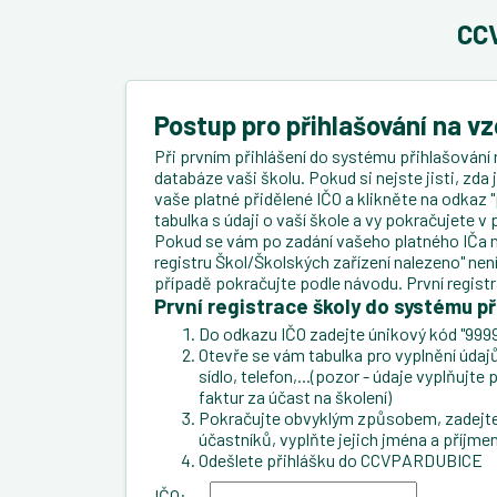
CCV
Postup pro přihlašování na v
Při prvním přihlášení do systému přihlašování 
databáze vaši školu. Pokud si nejste jisti, zda
vaše platné přidělené IČO a klikněte na odkaz "
tabulka s údaji o vaší škole a vy pokračujete 
Pokud se vám po zadání vašeho platného IČa n
registru Škol/Školských zařízení nalezeno" ne
případě pokračujte podle návodu. První regist
První registrace školy do systému př
Do odkazu IČO zadejte únikový kód "9999
Otevře se vám tabulka pro vyplnění údajů 
sídlo, telefon,...(pozor - údaje vyplňujt
faktur za účast na školení)
Pokračujte obvyklým způsobem, zadejte 
účastníků, vyplňte jejich jména a příjmen
Odešlete přihlášku do CCVPARDUBICE
IČO: