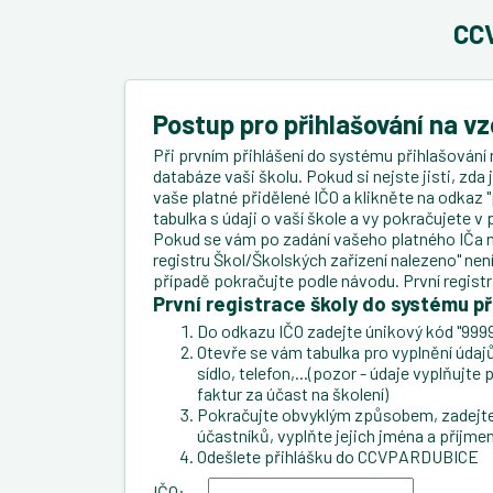
CCV
Postup pro přihlašování na v
Při prvním přihlášení do systému přihlašování 
databáze vaši školu. Pokud si nejste jisti, zda
vaše platné přidělené IČO a klikněte na odkaz "
tabulka s údaji o vaší škole a vy pokračujete 
Pokud se vám po zadání vašeho platného IČa n
registru Škol/Školských zařízení nalezeno" ne
případě pokračujte podle návodu. První regist
První registrace školy do systému př
Do odkazu IČO zadejte únikový kód "9999
Otevře se vám tabulka pro vyplnění údajů 
sídlo, telefon,...(pozor - údaje vyplňujt
faktur za účast na školení)
Pokračujte obvyklým způsobem, zadejte 
účastníků, vyplňte jejich jména a příjmen
Odešlete přihlášku do CCVPARDUBICE
IČO: