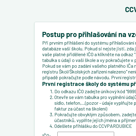
CCV
Postup pro přihlašování na v
Při prvním přihlášení do systému přihlašování 
databáze vaši školu. Pokud si nejste jisti, zda
vaše platné přidělené IČO a klikněte na odkaz "
tabulka s údaji o vaší škole a vy pokračujete 
Pokud se vám po zadání vašeho platného IČa n
registru Škol/Školských zařízení nalezeno" ne
případě pokračujte podle návodu. První regist
První registrace školy do systému př
Do odkazu IČO zadejte únikový kód "9999
Otevře se vám tabulka pro vyplnění údajů 
sídlo, telefon,...(pozor - údaje vyplňujt
faktur za účast na školení)
Pokračujte obvyklým způsobem, zadejte 
účastníků, vyplňte jejich jména a příjmen
Odešlete přihlášku do CCVPARDUBICE
IČO: