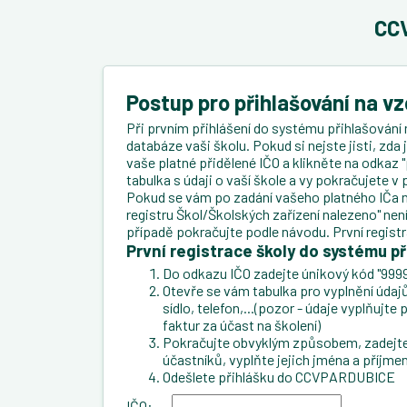
CCV
Postup pro přihlašování na v
Při prvním přihlášení do systému přihlašování 
databáze vaši školu. Pokud si nejste jisti, zda
vaše platné přidělené IČO a klikněte na odkaz "
tabulka s údaji o vaší škole a vy pokračujete 
Pokud se vám po zadání vašeho platného IČa n
registru Škol/Školských zařízení nalezeno" ne
případě pokračujte podle návodu. První regist
První registrace školy do systému př
Do odkazu IČO zadejte únikový kód "9999
Otevře se vám tabulka pro vyplnění údajů 
sídlo, telefon,...(pozor - údaje vyplňujt
faktur za účast na školení)
Pokračujte obvyklým způsobem, zadejte 
účastníků, vyplňte jejich jména a příjmen
Odešlete přihlášku do CCVPARDUBICE
IČO: