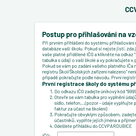
CCV
Postup pro přihlašování na v
Při prvním přihlášení do systému přihlašování 
databáze vaši školu. Pokud si nejste jisti, zda
vaše platné přidělené IČO a klikněte na odkaz "
tabulka s údaji o vaší škole a vy pokračujete 
Pokud se vám po zadání vašeho platného IČa n
registru Škol/Školských zařízení nalezeno" ne
případě pokračujte podle návodu. První regist
První registrace školy do systému př
Do odkazu IČO zadejte únikový kód "9999
Otevře se vám tabulka pro vyplnění údajů 
sídlo, telefon,...(pozor - údaje vyplňujt
faktur za účast na školení)
Pokračujte obvyklým způsobem, zadejte 
účastníků, vyplňte jejich jména a příjmen
Odešlete přihlášku do CCVPARDUBICE
IČO: