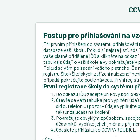
CCV
Postup pro přihlašování na v
Při prvním přihlášení do systému přihlašování 
databáze vaši školu. Pokud si nejste jisti, zda
vaše platné přidělené IČO a klikněte na odkaz "
tabulka s údaji o vaší škole a vy pokračujete 
Pokud se vám po zadání vašeho platného IČa n
registru Škol/Školských zařízení nalezeno" ne
případě pokračujte podle návodu. První regist
První registrace školy do systému př
Do odkazu IČO zadejte únikový kód "9999
Otevře se vám tabulka pro vyplnění údajů 
sídlo, telefon,...(pozor - údaje vyplňujt
faktur za účast na školení)
Pokračujte obvyklým způsobem, zadejte 
účastníků, vyplňte jejich jména a příjmen
Odešlete přihlášku do CCVPARDUBICE
IČO: